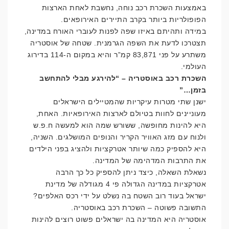
באמצעות השכרת רכב נוחה, נחשבת לאחת הארצות
הפופולריות ביותר בקרב התיירים האירופאים.
במידה ותהיתם באיזו שפה לפנות לעוברי האורח במדינה,
תצטרכו לדעת את השפה הגרמנית. שטחה של אוסטריה
משתרע על פני 83,871 קמ”ר והיא במקום ה-114 בדירוג
העולמי.
השכרת רכב באוסטריה – “להירגע מבלי להתחשב
בזמן…”
ישנן שתי מטרות עיקריות שהמטיילים הישראלים
מעוניינים לחוות בטיולם לארצות האירופאיות. האחת,
היא להינות מחופשה, ששורש שמה הוא למעשה ח.פ.ש
ולנוח עם מזג האוויר הקריר והנופים המושלגים. השניה,
היא להספיק כמה שיותר אטרקציות ולהציג בפני הילדים
את התרבות המדהימה של המדינה.
נשאלת השאלה, כיצד ניתן להספיק כל כך הרבה
אטרקציות במדינה הגדולה פי 4 מגודלה של מדינת
ישראל בעוד רוב השטח בה נשלט על ידי רכס האלפים?
התשובה פשוטה – השכרת רכב באוסטריה.
אוסטריה היא המדינה בה ישראלים פשוט רוצים להינות