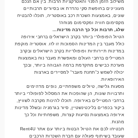
משילוב הזמן הפנוי והאטרקציות הרבות. בין אם הנכם
מעוניינים בחופשת סקי נהדרת או בסיורים תרבותיים
שונים, באמצעות השכרת רכב באוסטריה, תוכלו להבטיח
מקסימום חוויה ומקסימום מנוחה!
שלג, תרבות וכל כך הרבה מדינות…
הטיול הפופולרי ביותר בקרב הישראלים ברחבי אירופה
כולל מעבר בין המדינות הסמוכות זו לזו. אוסטריה מוקפת
במדינות תיירותיות ופופולריות בקרב הישראלים ובקרב
המטיילים ברחבי העולם ומאפשרת מעבר נוח באמצעות
מערכת כבישים מתקדמת ברמה הגבוהה ביותר, ובכך
יכולה לשמש כ”תחנת מעבר” למסיירים בארצות
האירופאיות.
מסעות גלישה, טיולים משפחתיים, נופים מדהימים
ותרבויות שונות, הן שהופכות את המסלול לפופולרי ביותר
ברחבי המטיילים באירופה. תוכלו להינות מקרבה לשוויץ,
ביקור בכפרים בליכטינשטיין, סיור בגרמניה ובשלל מדינות
אירופה באמצעות נסיעות קצרות, משפחתיות וכל כך
מהנות.
תבטיחו לכם את הטיול הבטוח ביותר עם אתר Rent4U
שעובד בשיתוף פעולה עם חברת השכרות הרכבים