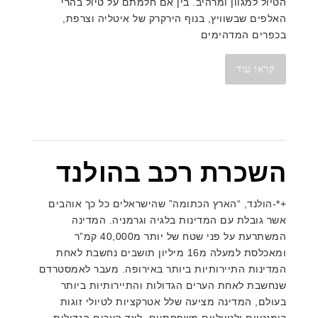
הטיול למגוון ומרהיב. בין אם חלמתם על טיול בהרי
האלפים שבשוויץ, בנוף הירקרק של איטליה וצרפת,
בכפרים המדהימים
קראו עוד
השכרת רכב בהולנד
+*-הולנד, “הארץ הכתומה” שהישראלים כל כך אוהבים
אשר גובלת עם המדינות בלגיה וגרמניה. המדינה
המשתרעת על פני שטח של יותר מ40,000 קמ”ר
ומאכלסת למעלה מ16 מיליון תושבים נחשבת לאחת
המדינות התיירותיות ביותר באירופה. מעבר לאמסטרדם
שנחשבת לאחת הערים הגדולות והתיירותיות ביותר
בעולם, המדינה מציעה שלל אטרקציות לטיולי זוגות
רומנטיים ולטיוליים משפחתיים. לצד הערים הגדולות